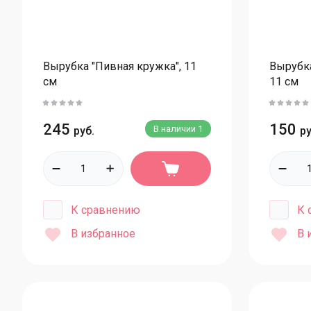
Красители KREDА жирорастворимые
Кандурины
Красители: наборы
Вырубка "Пивная кружка", 11
Вырубка
Пищевые блестки
см
11 см
Красители неоновые
Красители универсальные
245
150
В наличии
1
руб.
ру
Распылители
Масло
Мастика сахарная
К сравнению
К 
Мастика Топ-декор
В избранное
В 
Мастика Polen Vizyon
Мастика Италия
Для мастики