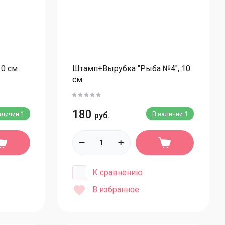
таканы
толовые приборы для бенто
паковочная бумага
паковка из картона
10 см
Штамп+Вырубка "Рыба №4", 10
оробки для тортов
см
оробки с ручками для тортов
оробки для капкейков
180
аличии
1
В наличии
1
руб.
тандартные белые коробки
ветные/с тиснением коробки
оробки для конфет и шоколада
К сравнению
тандартные белые конфеты/шоколад
В избранное
ветные конфеты/шоколад
оробки для зефира и пирожных