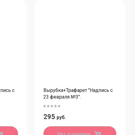
ветные коробочки
елые/крафт коробочки
оробки для пряников
ветные пряничные коробки
елые пряничные коробки
оробки цилиндры
оробки ассорти
акеты для сладостей
пись с
Вырубка+Трафарет "Надпись с
23 февраля №3".
орзины
295
руб.
Нет в наличии