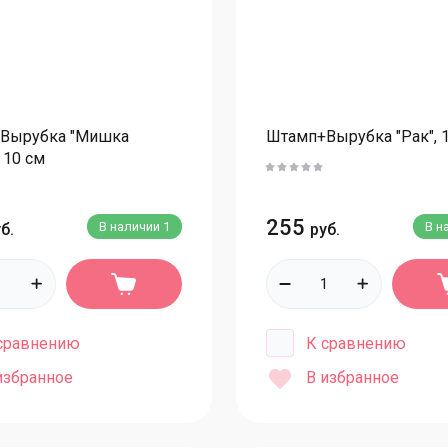
Ножи кондитерские
С
Оттиски текстурные
С
Палочки
У
Пергамент
У
Вырубка "Мишка
Штамп+Вырубка "Рак", 
Подставки для тортов
К
 10 см
Разные инструменты
К
Термометры
К
255
В наличии
1
В н
б.
руб.
Трафареты
С
Формы силиконовые
Ц
Формы для тортов
К
Формы силиконовые
сравнению
К сравнению
Формы для корпусных и муссовых десертов
С
избранное
В избранное
Формы диски для начинок
Ц
Формы полусферы
К