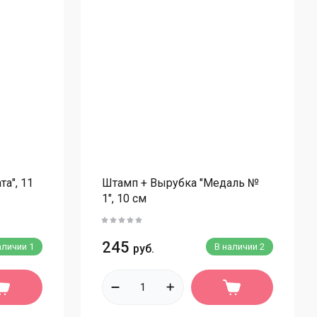
ахарные цветы одиночные
ахарные ветки
ахарные таблички
ахарные фигурки
ахарные фигурки Новогодние
ахарные фигурки детские
едальоны сахарные
вечи на торт
а", 11
Штамп + Вырубка "Медаль №
1", 10 см
ухоцветы
опперы
245
аличии
1
В наличии
2
руб.
окладная глазурь, мастика
ластик, дерево.
оковые/без ножки