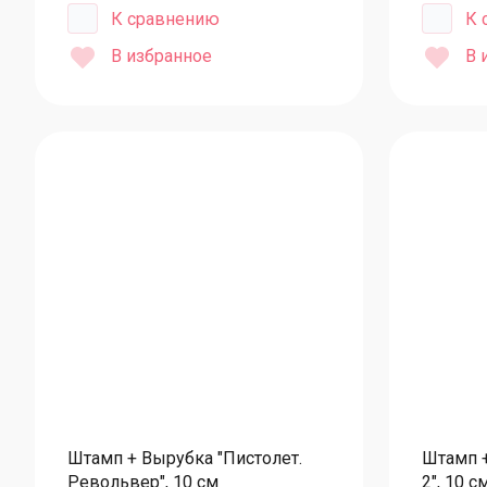
Сливки, сыры
К сравнению
К 
Смеси для выпечки
В избранное
В 
Специи и пряности
Сухофрукты
Сублимация
Тесто
Шоколад
Шоколад Callebaut
Шоколад термостабильный
Шоколад Sicao
Шоколад IRCA
Ягоды замороженные
Чай
Штамп + Вырубка "Пистолет.
Штамп 
Револьвер", 10 см
2", 10 с