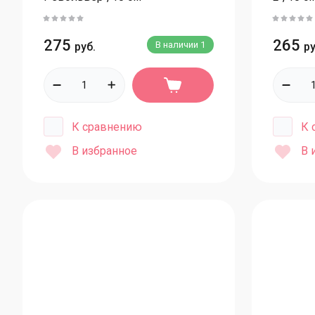
275
265
В наличии
1
руб.
ру
К сравнению
К 
В избранное
В 