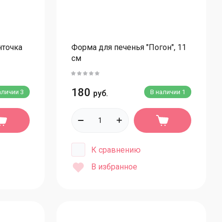
ищевое золото и серебро
осыпки кондитерские
екоративный сахар
нточка
Форма для печенья "Погон", 11
см
осыпки кондитерские МИКСЫ
осыпки кондитерские вермишель
Посыпки кондитерские фигурные
180
аличии
3
В наличии
1
руб.
осыпки кондитерские шарики рисовые
осыпки кондитерские шарики (сахарн.)
осыпки кондитерские БЛЕСК шарики рисовые
К сравнению
осыпки кондитерские бисер
В избранное
ряники
ахарные цветы
ахарные букеты