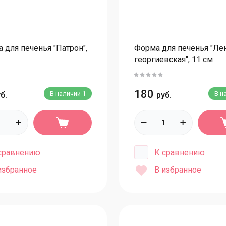
П
Вырубки Техника
П
Вырубки Спорт
Вырубки Еда
Д
 для печенья "Патрон",
Форма для печенья "Ле
георгиевская", 11 см
Вырубки геометрические фигуры
П
Вырубки Животные
П
Вырубки Одежда
180
В наличии
1
В н
б.
руб.
Вырубки Малышам
П
Вырубки Женские и Мужские
П
Наборы вырубок
П
сравнению
К сравнению
П
Для моделирования
избранное
В избранное
П
Для сахарной флористики
С
Тычинки
Проволока
С