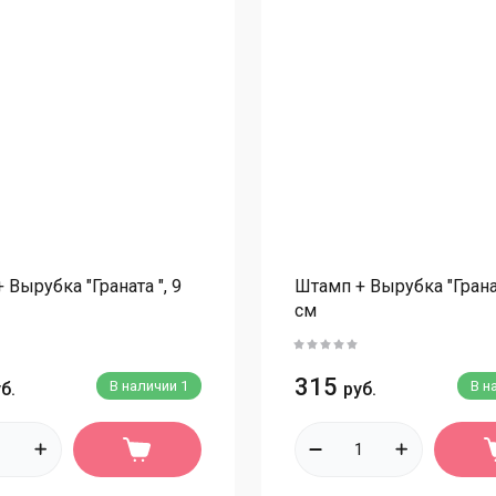
Приспособления
С
Тейп-лента
С
Вайнеры
С
Для шоколада
С
Инструменты для шоколада
С
Формы для конфет и плиток пластик/поликарбонат
С
Формы полусферы пластиковые/поликарбонат
М
Формы фигурные пластик/поликарбонат
С
 Вырубка "Граната ", 9
Штамп + Вырубка "Гранат
см
Коврики для айсинга
С
Коврики для выпечки
Т
Ленты бордюрные
315
В наличии
1
В н
б.
руб.
Ш
Лопатки, скребки
П
Мешки кондитерские
Б
Молды силиконовые