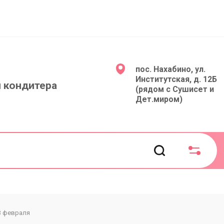
пос. Нахабино, ул.
Институтская, д. 12Б
 кондитера
(рядом с Сушисет и
Дет.миром)
3 февраля
Инструменты и всп. товары