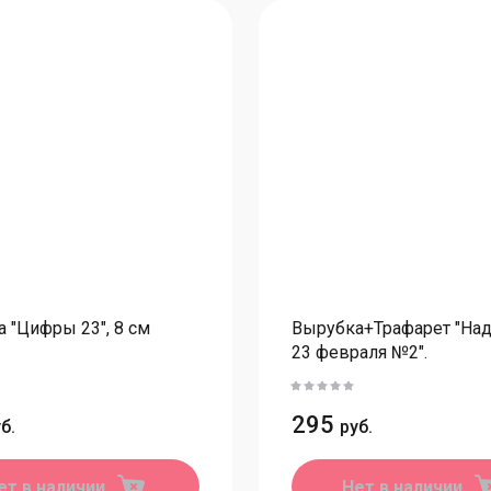
Формы для декора, мармелада
Ц
Формы алфавит, таблички, цифры
Б
Формы для конфет и шоколадных плиток
Формы для эскимо
К
Формы для выпечки
Ц
Б
Формы металлические
Формы для капкейков (плотный край)
К
Формы из нержавеющей стали
К
Формы для капкейков Тюльпан
П
 "Цифры 23", 8 см
Вырубка+Трафарет "Над
Формы бумажные
23 февраля №2".
К
Формы для открытого медовика
295
Формы для леденцов
б.
руб.
Чайные пары
ет в наличии
Нет в наличии