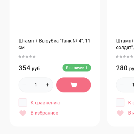
Штамп + Вырубка "Танк № 4", 11
Штамп+
см
солдат",
354
280
В наличии
1
руб.
ру
К сравнению
К 
В избранное
В 