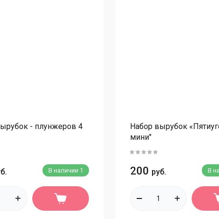
Приспособления
С
Тейп-лента
С
Вайнеры
С
Для шоколада
С
Инструменты для шоколада
С
Формы для конфет и плиток пластик/поликарбонат
С
Формы полусферы пластиковые/поликарбонат
М
Формы фигурные пластик/поликарбонат
С
ырубок - плунжеров 4
Набор вырубок «Пятиуг
мини"
Коврики для айсинга
С
Коврики для выпечки
Т
Ленты бордюрные
200
В наличии
1
В н
б.
руб.
Ш
Лопатки, скребки
П
Мешки кондитерские
Б
Молды силиконовые