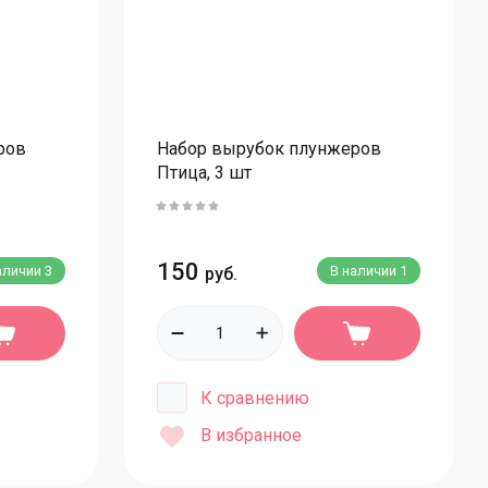
таканы
толовые приборы для бенто
паковочная бумага
паковка из картона
ров
Набор вырубок плунжеров
оробки для тортов
Птица, 3 шт
оробки с ручками для тортов
оробки для капкейков
150
аличии
3
В наличии
1
руб.
тандартные белые коробки
ветные/с тиснением коробки
оробки для конфет и шоколада
К сравнению
тандартные белые конфеты/шоколад
В избранное
ветные конфеты/шоколад
оробки для зефира и пирожных