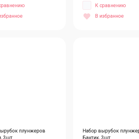
А
сравнению
К сравнению
Молды алфавит, таблички, цифры
Ш
избранное
В избранное
Морская тематика
Ш
Цветы, растения, листья
Продукты и сладости
У
Новогодние молды
Б
Текстурные молды
К
Осень и школа
Л
Молды на мужские торты
Молды на женские торты
Л
Крещение, свадьба, гендерпати
Л
Животные и насекомые
Л
Л
Муляжные формы и фальшьярусы
Л
Насадки и гвозди кондитерские
вырубок плунжеров
Набор вырубок плунже
Л
, 3шт
Бантик, 3шт