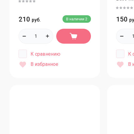
210
150
В наличии
2
руб.
ру
К сравнению
К 
В избранное
В 