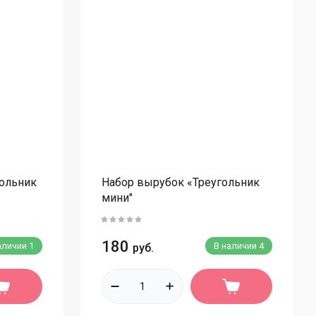
ахарные цветы одиночные
ахарные ветки
ахарные таблички
ахарные фигурки
ахарные фигурки Новогодние
ахарные фигурки детские
едальоны сахарные
вечи на торт
ольник
Набор вырубок «Треугольник
мини"
ухоцветы
опперы
180
аличии
1
В наличии
4
руб.
окладная глазурь, мастика
ластик, дерево.
оковые/без ножки