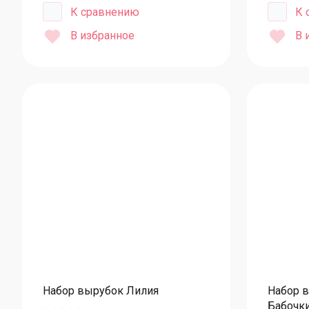
Сливки, сыры
К сравнению
К 
Смеси для выпечки
В избранное
В 
Специи и пряности
Сухофрукты
Сублимация
Тесто
Шоколад
Шоколад Callebaut
Шоколад термостабильный
Шоколад Sicao
Шоколад IRCA
Ягоды замороженные
Чай
Набор вырубок Лилия
Набор 
Бабочки