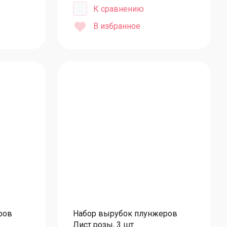
криловые/пластиковые на ножке
К сравнению
околадные фигурки
В избранное
околадный декор
паковка
умага тишью
реманки
енты
енты шириной 3 мм
енты шириной 6 мм
енты шириной 12 мм
енты шириной 40-60 мм
енты шириной 25 мм
ров
Набор вырубок плунжеров
енты пластиковые и стразы
Лист розы, 3 шт