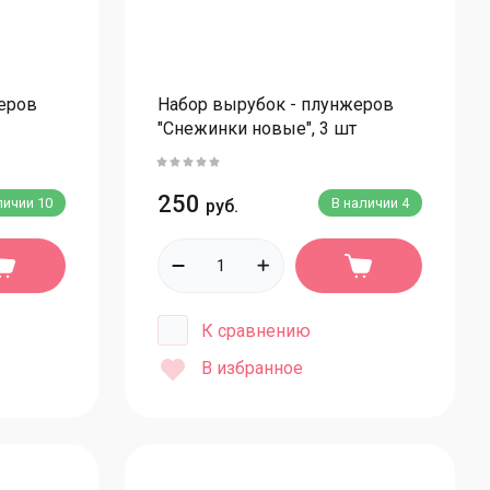
ищевое золото и серебро
осыпки кондитерские
екоративный сахар
еров
Набор вырубок - плунжеров
"Снежинки новые", 3 шт
осыпки кондитерские МИКСЫ
осыпки кондитерские вермишель
Посыпки кондитерские фигурные
250
личии
10
В наличии
4
руб.
осыпки кондитерские шарики рисовые
осыпки кондитерские шарики (сахарн.)
осыпки кондитерские БЛЕСК шарики рисовые
К сравнению
осыпки кондитерские бисер
В избранное
ряники
ахарные цветы
ахарные букеты