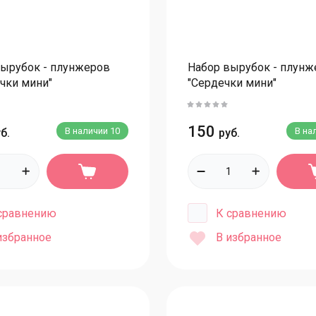
П
Вырубки Техника
П
Вырубки Спорт
Вырубки Еда
Д
вырубок - плунжеров
Набор вырубок - плунж
чки мини"
"Сердечки мини"
Вырубки геометрические фигуры
П
Вырубки Животные
П
Вырубки Одежда
150
В наличии
10
В на
б.
руб.
Вырубки Малышам
П
Вырубки Женские и Мужские
П
Наборы вырубок
П
сравнению
К сравнению
П
Для моделирования
избранное
В избранное
П
Для сахарной флористики
С
Тычинки
Проволока
С