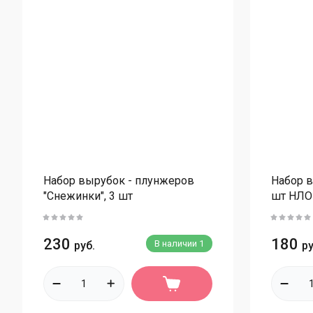
Мёд
Ореховые составляющие
Ореховые пасты
Орехи цельные
Орехи сырые
Орехи сладкие
Орехи жареные
Ореховая мука и лепестки
Набор вырубок - плунжеров
Набор в
"Снежинки", 3 шт
шт НЛО
Пищевые добавки
Пюре замороженное
230
180
В наличии
1
руб.
ру
Сахарная пудра
Семена
Сиропы