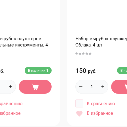
Ножи кондитерские
С
Оттиски текстурные
С
Палочки
У
Пергамент
У
вырубок плунжеров
Набор вырубок плунже
Подставки для тортов
К
льные инструменты, 4
Облака, 4 шт
Разные инструменты
К
Термометры
К
Трафареты
150
В наличии
1
В н
б.
руб.
С
Формы силиконовые
Ц
Формы для тортов
К
Формы силиконовые
сравнению
К сравнению
Формы для корпусных и муссовых десертов
С
избранное
В избранное
Формы диски для начинок
Ц
Формы полусферы
К