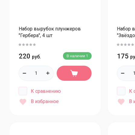
Красители KREDА жирорастворимые
Кандурины
Красители: наборы
Набор вырубок плунжеров
Набор 
Пищевые блестки
"Гербера", 4 шт
"Звёздо
Красители неоновые
Красители универсальные
220
175
В наличии
1
руб.
ру
Распылители
Масло
Мастика сахарная
К сравнению
К 
Мастика Топ-декор
В избранное
В 
Мастика Polen Vizyon
Мастика Италия
Для мастики