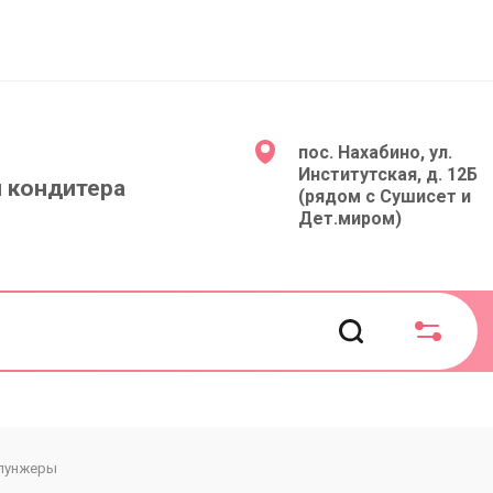
пос. Нахабино, ул.
Институтская, д. 12Б
 кондитера
(рядом с Сушисет и
Дет.миром)
лунжеры
Инструменты и всп. товары