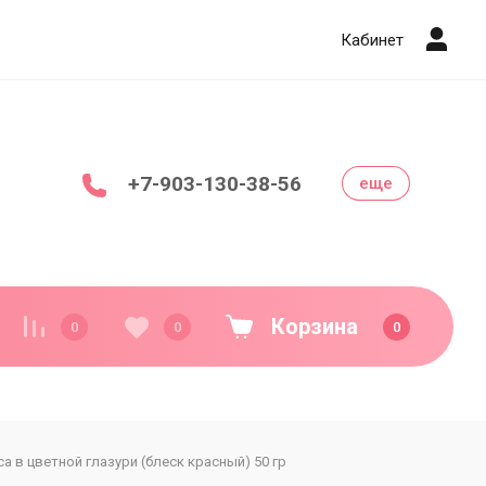
Кабинет
+7-903-130-38-56
еще
Корзина
0
0
0
 в цветной глазури (блеск красный) 50 гр
Декор