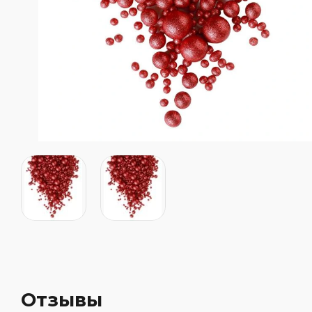
Красители KREDА жирорастворимые
Кандурины
Красители: наборы
Пищевые блестки
Красители неоновые
Красители универсальные
Распылители
Масло
Мастика сахарная
Мастика Топ-декор
Мастика Polen Vizyon
Мастика Италия
Для мастики
Отзывы