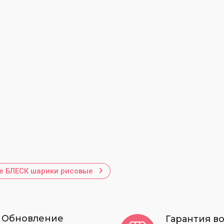
А
Молды алфавит, таблички, цифры
Ш
Морская тематика
Ш
Цветы, растения, листья
Продукты и сладости
У
Новогодние молды
Б
Текстурные молды
К
Осень и школа
Л
Молды на мужские торты
Молды на женские торты
Л
Крещение, свадьба, гендерпати
Л
е БЛЕСК шарики рисовые
Животные и насекомые
Л
Л
Муляжные формы и фальшьярусы
Л
Насадки и гвозди кондитерские
Обновление
Гарантия в
Л