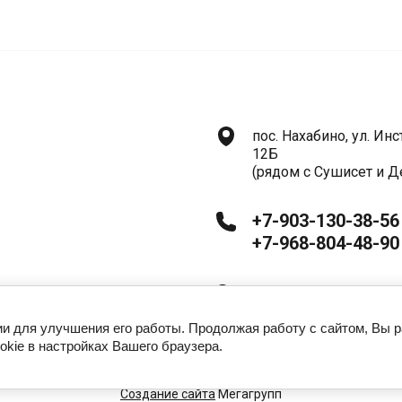
Формы для декора, мармелада
Ц
Формы алфавит, таблички, цифры
Б
Формы для конфет и шоколадных плиток
Формы для эскимо
К
Формы для выпечки
пос. Нахабино, ул. Инст
Ц
12Б
Б
Формы металлические
(рядом с Сушисет и Д
Формы для капкейков (плотный край)
К
+7-903-130-38-56
Формы из нержавеющей стали
К
+7-968-804-48-90
Формы для капкейков Тюльпан
П
Формы бумажные
Ежедневно с 10.00 до
К
Формы для открытого медовика
гии для улучшения его работы. Продолжая работу с сайтом, Вы 
okie в настройках Вашего браузера.
Формы для леденцов
Чайные пары
Создание сайта
Мегагрупп