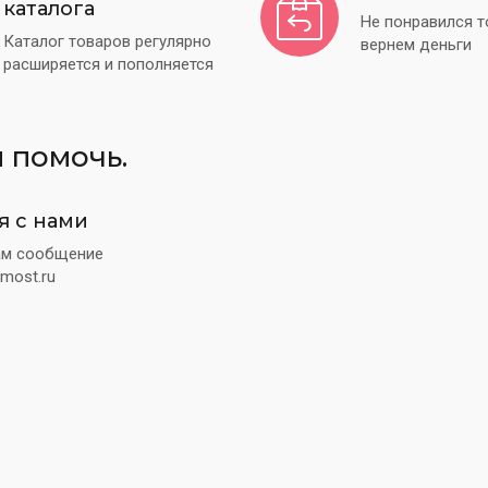
каталога
Гвозди кондитерские
Не понравился 
Б
Каталог товаров регулярно
вернем деньги
Кондитерские переходники и приспособления
расширяется и пополняется
Н
Наборы насадок
Н
Насадки трубочки
О
Насадки открытые звезды
 помочь.
П
Насадки рюшевые
П
Насадки лепестки
я с нами
Насадки листики
ам сообщение
П
most.ru
Насадки ленты, султан
П
Насадки закрытые звезды
П
Насадки звезды с закрытым центром
П
Насадки травка
П
Насадки бисмарк для начинки
П
Насадки тюльпан
С