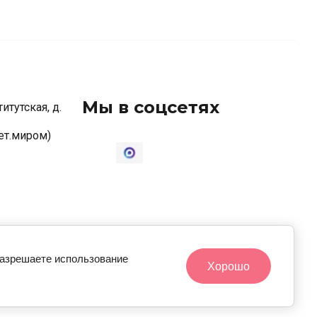
ветные коробочки
елые/крафт коробочки
оробки для пряников
Мы в соцсетях
итутская, д.
ветные пряничные коробки
елые пряничные коробки
ет.миром)
оробки цилиндры
оробки ассорти
акеты для сладостей
 20.00
орзины
разрешаете использование
Хорошо