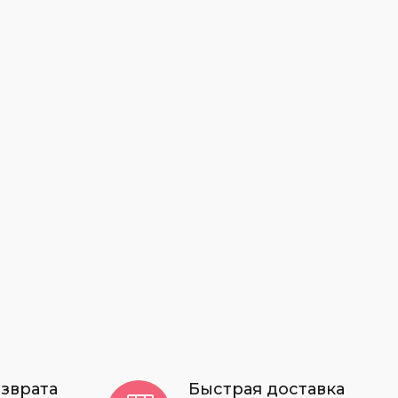
криловые/пластиковые на ножке
околадные фигурки
околадный декор
паковка
умага тишью
реманки
енты
енты шириной 3 мм
енты шириной 6 мм
енты шириной 12 мм
енты шириной 40-60 мм
енты шириной 25 мм
озврата
Быстрая доставка
енты пластиковые и стразы