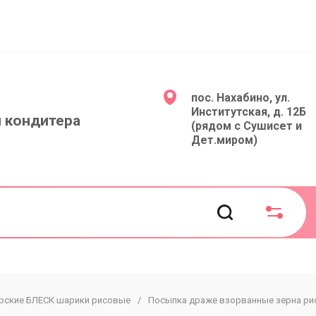
пос. Нахабино, ул.
Институтская, д. 12Б
 кондитера
(рядом с Сушисет и
Дет.миром)
рские БЛЕСК шарики рисовые
/
Посыпка драже взорванные зерна риса
Инструменты и всп. товары