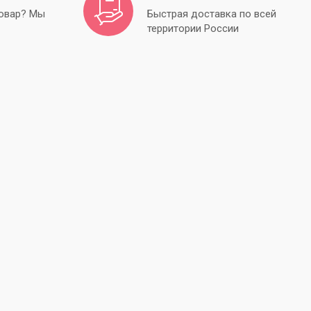
товар? Мы
Быстрая доставка по всей
ечевка
территории России
аклейки и мини скотч
аполнитель
ткрытки, шильдики, конверты
акеты
акеты для леденцов и пряников
акеты без липкого края
акеты с липким краем
ластиковая упаковка
одложки 1,5-3,2 мм
одложки деревянные/сатиновые
одложки толстые
алфетки