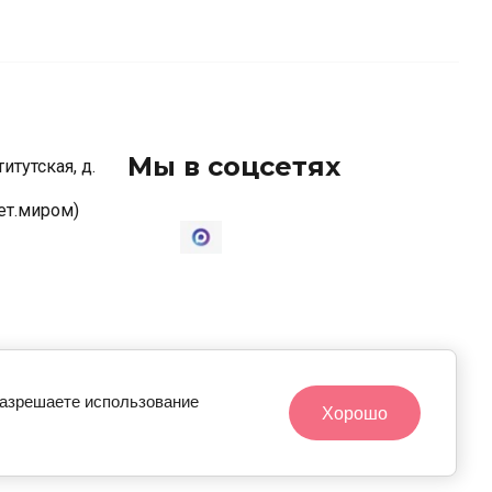
ветные коробочки
елые/крафт коробочки
оробки для пряников
Мы в соцсетях
итутская, д.
ветные пряничные коробки
елые пряничные коробки
ет.миром)
оробки цилиндры
оробки ассорти
акеты для сладостей
 20.00
орзины
разрешаете использование
Хорошо