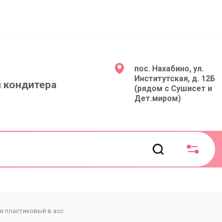
пос. Нахабино, ул.
Институтская, д. 12Б
 кондитера
(рядом с Сушисет и
Дет.миром)
и пластиковый в асс.
Инструменты и всп. товары