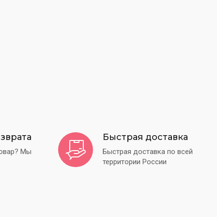
криловые/пластиковые на ножке
околадные фигурки
околадный декор
паковка
умага тишью
реманки
енты
озврата
Быстрая доставка
енты шириной 3 мм
товар? Мы
Быстрая доставка по всей
енты шириной 6 мм
территории России
енты шириной 12 мм
енты шириной 40-60 мм
енты шириной 25 мм
енты пластиковые и стразы