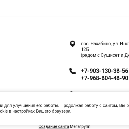
Формы для декора, мармелада
Ц
Формы алфавит, таблички, цифры
Б
Формы для конфет и шоколадных плиток
Формы для эскимо
К
Формы для выпечки
пос. Нахабино, ул. Инст
Ц
12Б
Б
Формы металлические
(рядом с Сушисет и Д
Формы для капкейков (плотный край)
К
+7-903-130-38-56
Формы из нержавеющей стали
К
+7-968-804-48-90
Формы для капкейков Тюльпан
П
Формы бумажные
Ежедневно с 10.00 до
К
Формы для открытого медовика
гии для улучшения его работы. Продолжая работу с сайтом, Вы 
okie в настройках Вашего браузера.
Формы для леденцов
Чайные пары
Создание сайта
Мегагрупп