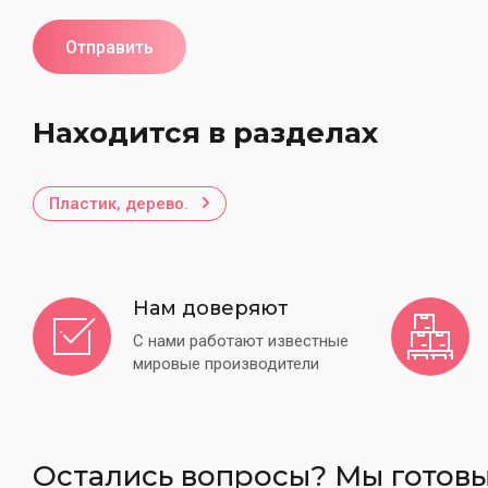
Сливки, сыры
Смеси для выпечки
Отправить
Специи и пряности
Сухофрукты
Находится в разделах
Сублимация
Тесто
Пластик, дерево.
Шоколад
Шоколад Callebaut
Шоколад термостабильный
Нам доверяют
Шоколад Sicao
С нами работают известные
мировые производители
Шоколад IRCA
Ягоды замороженные
Чай
Остались вопросы? Мы готовы