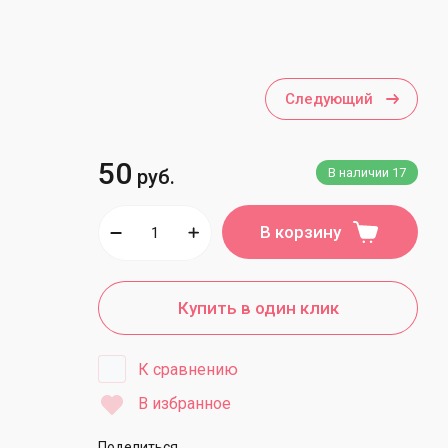
йсинг и помадка
афельные украшения
ели кондитерские
Следующий
ороны на торт
еденцы
50
руб.
В наличии
17
аркеры
армелад и маршмеллоу
В корзину
еренги
еченье
Купить в один клик
ищевая печать
ъедобные картинки
К сравнению
ъедобная бумага
В избранное
ищевые блёстки
Поделиться