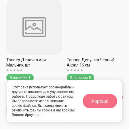
Топпер Девочка или
Топпер Девушка Черный
Мальчик, шт
Акрил 16 см
В наличии
1
В наличии
8
130
170
руб.
руб.
Этот сайт использует cookie-файлы и
другие технологии для улучшения его
работы. Продолжая работу с сайтом,
Хорошо
Вы разрешаете использование
cookie-файлов. Вы всегда можете
К сравнению
К сравнению
отключить файлы cookie в настройках
Вашего браузера.
В избранное
В избранное